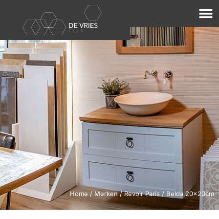
Home
/
Merken
/
Revoir Paris
/ Belda 20x20cm