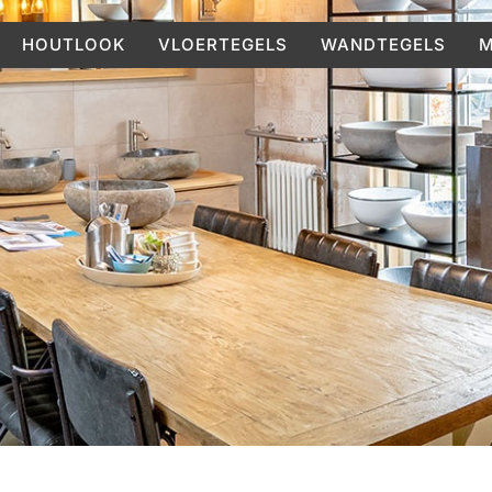
HOUTLOOK
VLOERTEGELS
WANDTEGELS
M