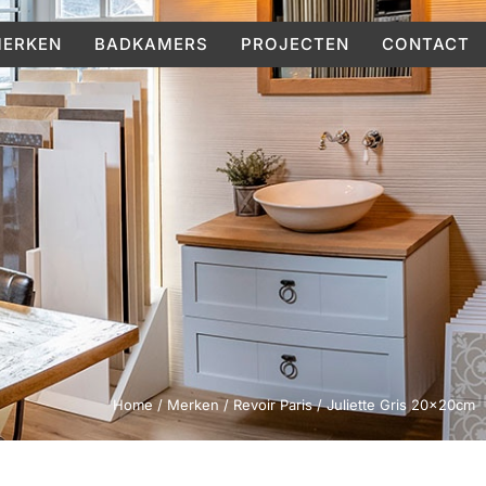
ERKEN
BADKAMERS
PROJECTEN
CONTACT
Home
/
Merken
/
Revoir Paris
/ Juliette Gris 20x20cm