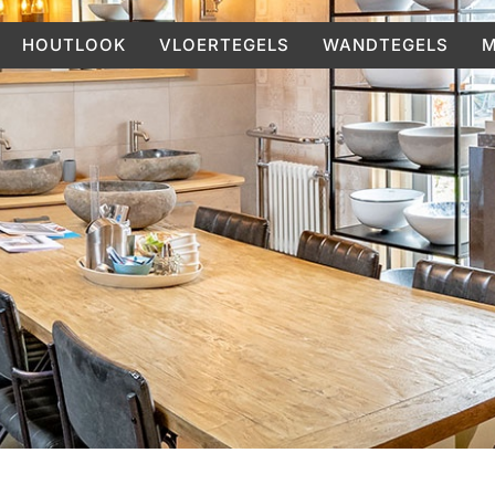
HOUTLOOK
VLOERTEGELS
WANDTEGELS
M