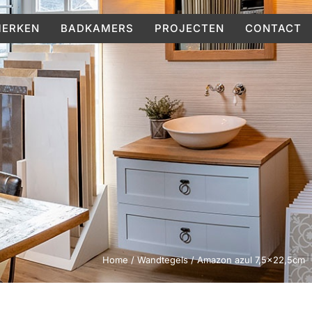
ERKEN
BADKAMERS
PROJECTEN
CONTACT
Home
/
Wandtegels
/ Amazon azul 7,5×22,5cm