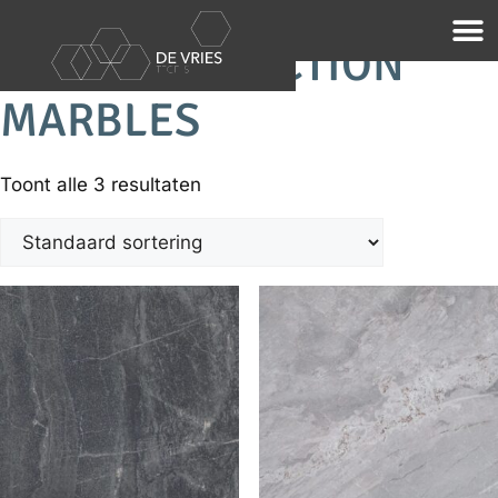
Home
/
Merken
/
Sphinx
/ Royal Collection Marbles
ROYAL COLLECTION
MARBLES
Toont alle 3 resultaten