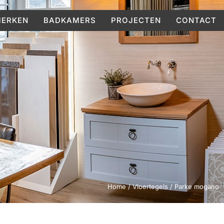
ERKEN
BADKAMERS
PROJECTEN
CONTACT
Home
/
Vloertegels
/ Parke mogano