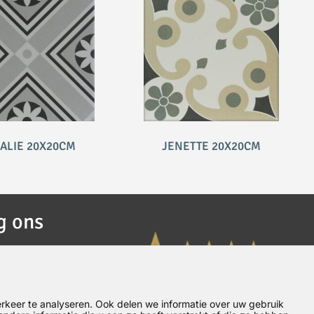
ALIE 20X20CM
JENETTE 20X20CM
g ons
rkeer te analyseren. Ook delen we informatie over uw gebruik