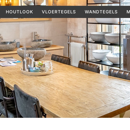
HOUTLOOK
VLOERTEGELS
WANDTEGELS
M