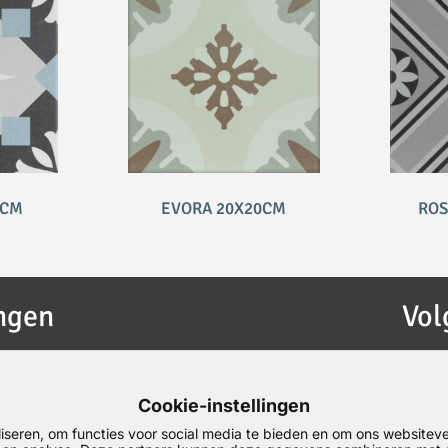
0CM
EVORA 20X20CM
ROS
ngen
Vol
Cookie-instellingen
iseren, om functies voor social media te bieden en om ons websiteve